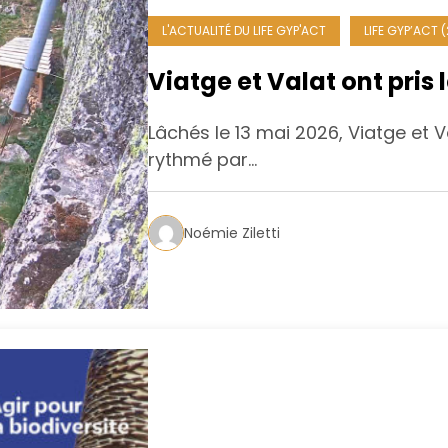
L'ACTUALITÉ DU LIFE GYP'ACT
LIFE GYP’ACT 
Viatge et Valat ont pris 
Lâchés le 13 mai 2026, Viatge et 
rythmé par…
Noémie Ziletti