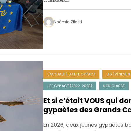
Causses…
Noémie Ziletti
L'ACTUALITÉ DU LIFE GYP'ACT
LES ÉVÈNEMENT
LIFE GYP’ACT (2022-2028)
NON CLASSÉ
Et si c’était VOUS qui d
gypaètes des Grands Ca
En 2026, deux jeunes gypaètes bar