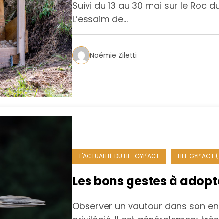
Suivi du 13 au 30 mai sur le Roc
L’essaim de…
Noémie Ziletti
L'ACTUALITÉ DU LIFE GYP'ACT
LIFE GYP’ACT 
Les bons gestes à adopt
Observer un vautour dans son e