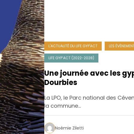
L'ACTUALITÉ DU LIFE GYP'ACT
LES ÉVÈNEMENT
LIFE GYP’ACT (2022-2028)
Une journée avec les gy
Dourbies
La LPO, le Parc national des Céve
la commune…
Noémie Ziletti