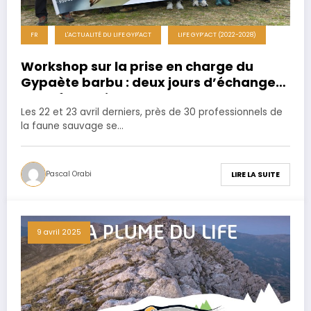
FR
L'ACTUALITÉ DU LIFE GYP'ACT
LIFE GYP’ACT (2022-2028)
Workshop sur la prise en charge du
Gypaète barbu : deux jours d’échanges
et de formation au centre de Vallcalent
Les 22 et 23 avril derniers, près de 30 professionnels de
la faune sauvage se…
Pascal Orabi
LIRE LA SUITE
9 avril 2025