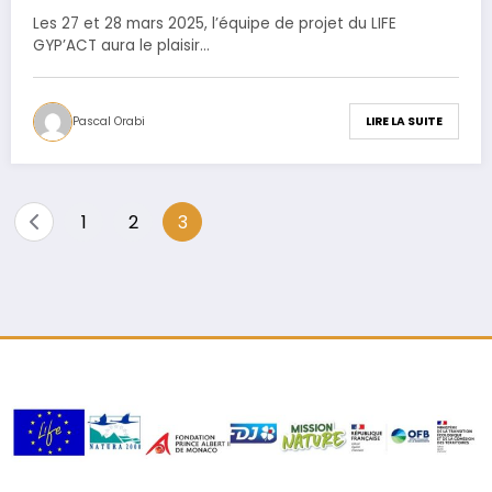
Les 27 et 28 mars 2025, l’équipe de projet du LIFE
GYP’ACT aura le plaisir…
Pascal Orabi
LIRE LA SUITE
Pagination
1
2
3
des
publications