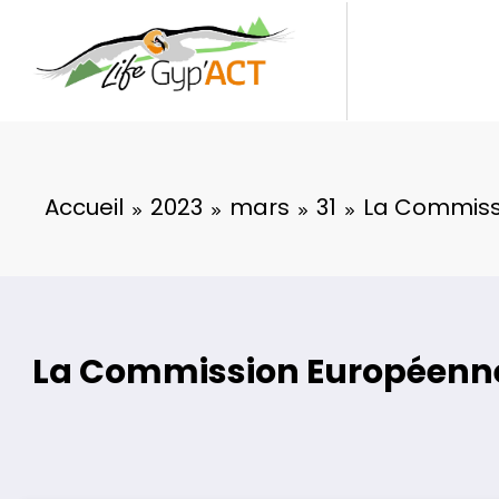
Aller
au
contenu
Accueil
2023
mars
31
La Commissi
La Commission Européenne 