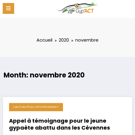
Aller
au
contenu
Accueil
2020
novembre
Month: novembre 2020
L’ACTUALITÉ DU LIFE GYPCONNECT
19 novembre 2020
Appel à témoignage pour le jeune
gypaète abattu dans les Cévennes