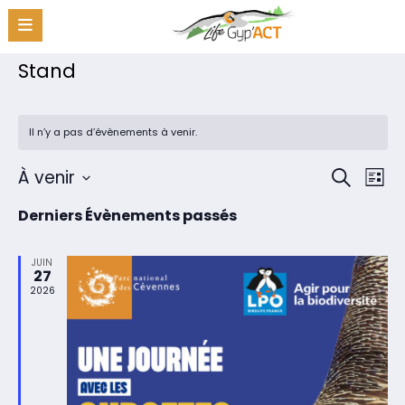
Aller
au
contenu
Stand
Il n’y a pas d’évènements à venir.
Recher
Nav
À venir
Recherche
Liste
de
Sélectionnez
et
Derniers Évènements passés
une
vue
navigat
date.
Évè
de
JUIN
27
vues
2026
Évènem