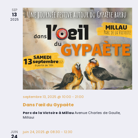
SEP
13
2025
septembre 13, 2025 @ 10:00
-
21:00
Dans l’œil du Gypaète
Parc de la Victoire à Millau
Avenue Charles de Gaulle,
Millaui
juin 24, 2025 @ 08:30
-
12:30
JUIN
24