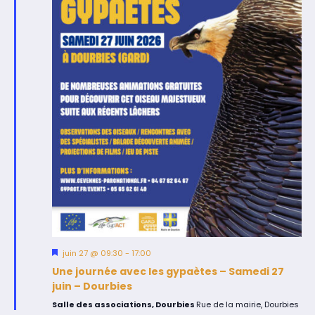
Mis
juin 27 @ 09:30
-
17:00
en
Une journée avec les gypaètes – Samedi 27
avant
juin – Dourbies
Salle des associations, Dourbies
Rue de la mairie, Dourbies