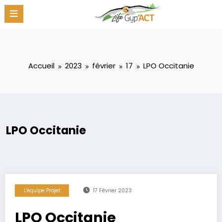
Aller
au
contenu
Accueil
2023
février
17
LPO Occitanie
LPO Occitanie
L'équipe Projet
17 Février 2023
LPO Occitanie