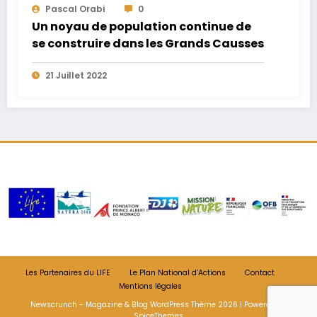
Pascal Orabi
0
Un noyau de population continue de
se construire dans les Grands Causses
21 Juillet 2022
Les Partenaires du LIFE
Le Plan National d’Actions
Contact
Mentions légales
Newscrunch - Magazine & Blog
WordPress
Thème 2026 | Powered By
SpiceThemes