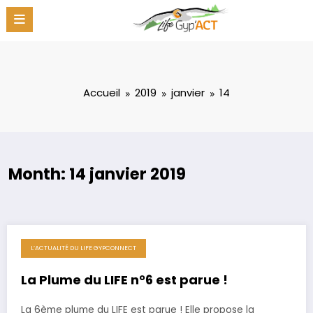
Aller
au
contenu
Accueil
2019
janvier
14
Month: 14 janvier 2019
L’ACTUALITÉ DU LIFE GYPCONNECT
14 janvier 2019
La Plume du LIFE n°6 est parue !
La 6ème plume du LIFE est parue ! Elle propose la