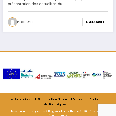
présentation des actualités du…
Pascal Orabi
LIRE LA SUITE
Les Partenaires du LIFE
Le Plan National d’Actions
Contact
Mentions légales
Newscrunch - Magazine & Blog
WordPress
Thème 2026 | Powered By
SpiceThemes